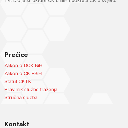
TK. Dio je strukture CK u BiH i pokreta CK u svijetu.
Prećice
Zakon o DCK BiH
Zakon o CK FBiH
Statut CKTK
Pravilnik službe traženja
Stručna služba
Kontakt