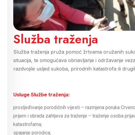
Služba traženja
Služba traženja pruža pomoć žrtvama oružanih sukoba
situacija, te omogućava obnavljanje i održavanje ve
razdvojile usljed sukoba, prirodnih katastrofa ili drugih
Usluge Službe traženja:
prosljeđivanje porodičnih vijesti – razmjena poruka Crveno
prijem i obrada zahtjeva za traženje – traženje osoba prijav
katastrofama;
spajanje porodica;