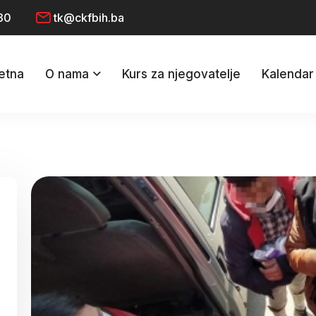
30
tk@ckfbih.ba
etna
O nama
Kurs za njegovatelje
Kalendar 