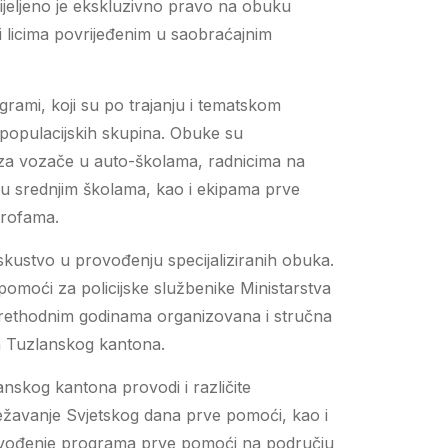
jeljeno je ekskluzivno pravo na obuku
licima povrijeđenim u saobraćajnim
grami, koji su po trajanju i tematskom
h populacijskih skupina. Obuke su
 za vozače u auto-školama, radnicima na
u srednjim školama, kao i ekipama prve
trofama.
kustvo u provođenju specijaliziranih obuka.
omoći za policijske službenike Ministarstva
prethodnim godinama organizovana i stručna
ja Tuzlanskog kantona.
anskog kantona provodi i različite
lježavanje Svjetskog dana prve pomoći, kao i
rovođenje programa prve pomoći na području