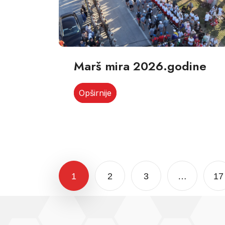
Marš mira 2026.godine
Opširnije
1
2
3
…
17