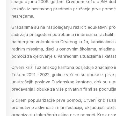
snagu u junu 2006. godine, Crvenom križu u BiH dodi
vozača iz nastavnog predmeta pružanja prve pomoći 
nesrećama.
Građanima su na raspolaganju različiti edukativni pro
sadržaju prilagođeni potrebama i interesima različiti
namijenjene volonterima Crvenog križa, kandidatima
radnim mjestima, djeci u osnovnim školama, mladima 
pomoći za djelovanje u vanrednim situacijama i katas
Crveni križ Tuzlanskog kantona posjeduje značajno is
Tokom 2021. i 2022. godine vršene su obuke iz prve p
unutrašnjih poslova Tuzlanskog kantona, dok su u 
predavanja i obuke za više privatnih firmi sa područ
S ciljem popularizacije prve pomoći, Crveni križ Tuzl
promotivne aktivnosti i manifestacije, uključujući obi
organizaciju takmičenja ekipa prve pomoći. Kroz p