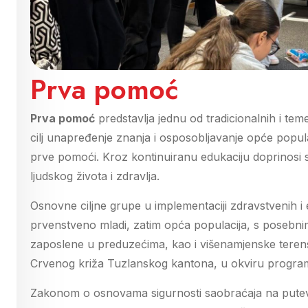
Prva pomoć
Prva pomoć
predstavlja jednu od tradicionalnih i temel
cilj unapređenje znanja i osposobljavanje opće popu
prve pomoći. Kroz kontinuiranu edukaciju doprinosi s
ljudskog života i zdravlja.
Osnovne ciljne grupe u implementaciji zdravstvenih 
prvenstveno mladi, zatim opća populacija, s posebn
zaposlene u preduzećima, kao i višenamjenske terensk
Crvenog križa Tuzlanskog kantona, u okviru program
Zakonom o osnovama sigurnosti saobraćaja na putevim