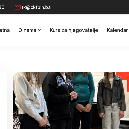
30
tk@ckfbih.ba
etna
O nama
Kurs za njegovatelje
Kalendar 