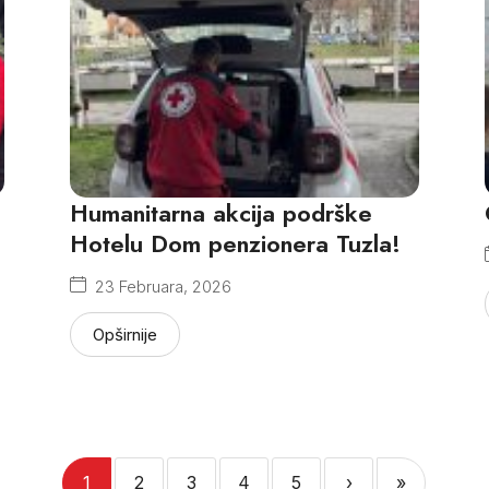
Humanitarna akcija podrške
Hotelu Dom penzionera Tuzla!
23 Februara, 2026
Opširnije
1
2
3
4
5
›
»