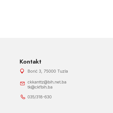
Kontakt
Borić 3, 75000 Tuzla
ckkanttz@bih.net.ba
tk@ckfbih.ba
035/318-630