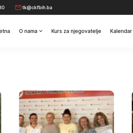
30
tk@ckfbih.ba
etna
O nama
Kurs za njegovatelje
Kalendar 