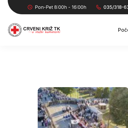
Pon-Pet 8:00h - 16:00h
035/318-6
Poč