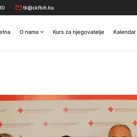
30
tk@ckfbih.ba
etna
O nama
Kurs za njegovatelje
Kalendar 