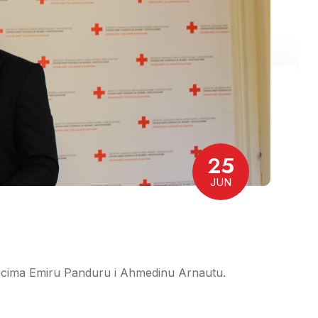
25
JUN
ajcima Emiru Panduru i Ahmedinu Arnautu.