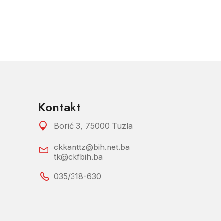
Kontakt
Borić 3, 75000 Tuzla
ckkanttz@bih.net.ba
tk@ckfbih.ba
035/318-630