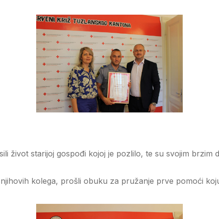
li život starijoj gospođi kojoj je pozlilo, te su svojim brzi
jihovih kolega, prošli obuku za pružanje prve pomoći koju 