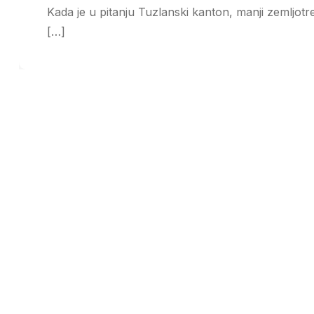
Kada je u pitanju Tuzlanski kanton, manji zemljotr
[…]