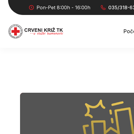
Pon-Pet 8:00h - 16:00h
035/318-6
Poč