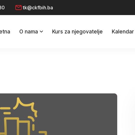
30
tk@ckfbih.ba
etna
O nama
Kurs za njegovatelje
Kalendar 