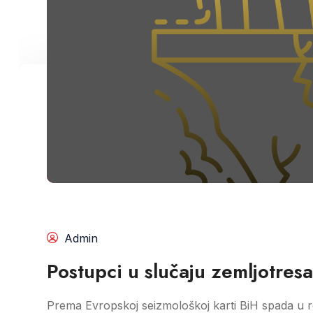
Admin
Postupci u slučaju zemljotresa
Prema Evropskoj seizmološkoj karti BiH spada u r