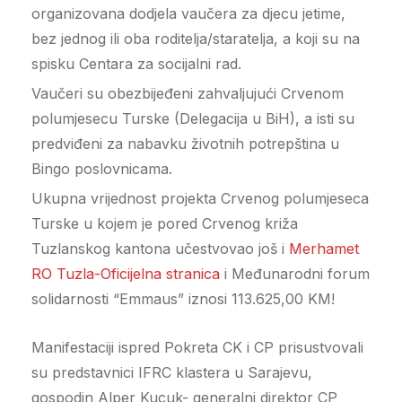
organizovana dodjela vaučera za djecu jetime,
bez jednog ili oba roditelja/staratelja, a koji su na
spisku Centara za socijalni rad.
Vaučeri su obezbijeđeni zahvaljujući Crvenom
polumjesecu Turske (Delegacija u BiH), a isti su
predviđeni za nabavku životnih potrepština u
Bingo poslovnicama.
Ukupna vrijednost projekta Crvenog polumjeseca
Turske u kojem je pored Crvenog križa
Tuzlanskog kantona učestvovao još i
Merhamet
RO Tuzla-Oficijelna stranica
i Međunarodni forum
solidarnosti “Emmaus” iznosi 113.625,00 KM!
Manifestaciji ispred Pokreta CK i CP prisustvovali
su predstavnici IFRC klastera u Sarajevu,
gospodin Alper Kucuk- generalni direktor CP