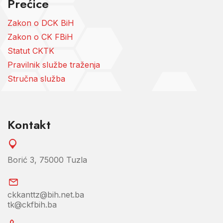
Prećice
Zakon o DCK BiH
Zakon o CK FBiH
Statut CKTK
Pravilnik službe traženja
Stručna služba
Kontakt
Borić 3, 75000 Tuzla
ckkanttz@bih.net.ba
tk@ckfbih.ba