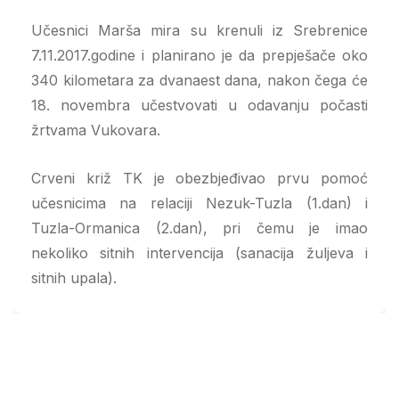
Učesnici Marša mira su krenuli iz Srebrenice
7.11.2017.godine i planirano je da prepješače oko
340 kilometara za dvanaest dana, nakon čega će
18. novembra učestvovati u odavanju počasti
žrtvama Vukovara.
Crveni križ TK je obezbjeđivao prvu pomoć
učesnicima na relaciji Nezuk-Tuzla (1.dan) i
Tuzla-Ormanica (2.dan), pri čemu je imao
nekoliko sitnih intervencija (sanacija žuljeva i
sitnih upala).