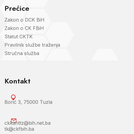
Prećice
Zakon o DCK BiH
Zakon o CK FBiH
Statut CKTK
Pravilnik službe traženja
Stručna služba
Kontakt
Borić 3, 75000 Tuzla
ckkanttz@bih.net.ba
tk@ckfbih.ba