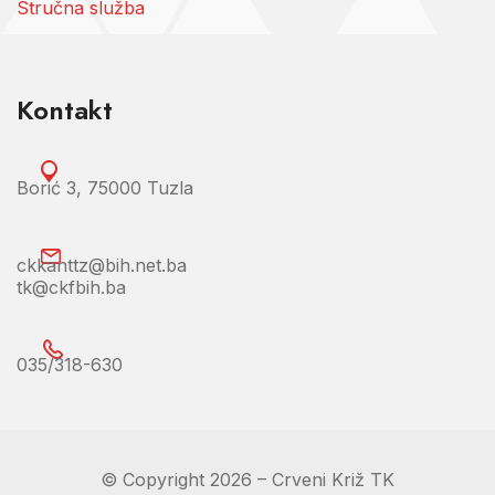
Stručna služba
Kontakt
Borić 3, 75000 Tuzla
ckkanttz@bih.net.ba
tk@ckfbih.ba
035/318-630
© Copyright 2026 – Crveni Križ TK