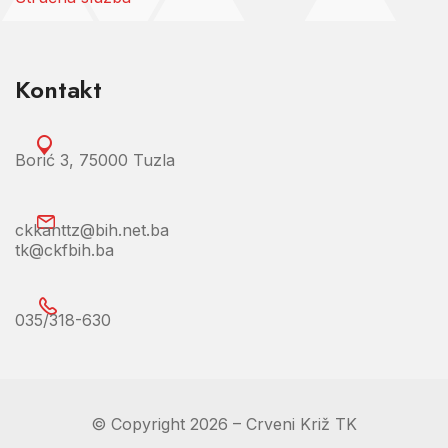
Kontakt
Borić 3, 75000 Tuzla
ckkanttz@bih.net.ba
tk@ckfbih.ba
035/318-630
© Copyright 2026 – Crveni Križ TK