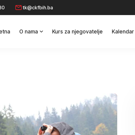
30
tk@ckfbih.ba
etna
O nama
Kurs za njegovatelje
Kalendar 