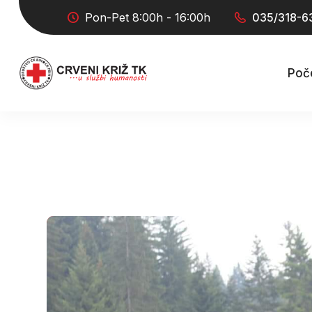
Pon-Pet 8:00h - 16:00h
035/318-6
Poč