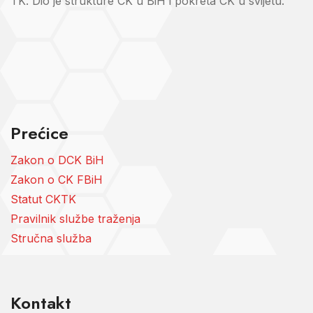
TK. Dio je strukture CK u BiH i pokreta CK u svijetu.
Prećice
Zakon o DCK BiH
Zakon o CK FBiH
Statut CKTK
Pravilnik službe traženja
Stručna služba
Kontakt