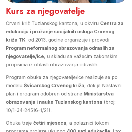
Kurs za njegovatelje
Crveni križ Tuzlanskog kantona, u okviru
Centra za
edukaciju i pružanje socijalnih usluga Crvenog
križa TK
, od 2013. godine organizuje i provodi
Program neformalnog obrazovanja odraslih za
njegovatelje/ice
, u skladu sa važećim zakonskim
propisima iz oblasti obrazovanja odraslih.
Program obuke za njegovatelje/ice realizuje se po
modelu
Švicarskog Crvenog križa
, dok je Nastavni
plan i program odobren od strane
Ministarstva
obrazovanja i nauke Tuzlanskog kantona
(broj:
10/1-34-24516-1/21).
Obuka traje
četiri mjeseca
, a polaznici tokom
programa prolaze ukupno
400 sati edukacije
, i to: