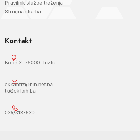
Pravilnik službe traženja
Stručna služba
Kontakt
Borić 3, 75000 Tuzla
ckkanttz@bih.net.ba
tk@ckfbih.ba
035/318-630