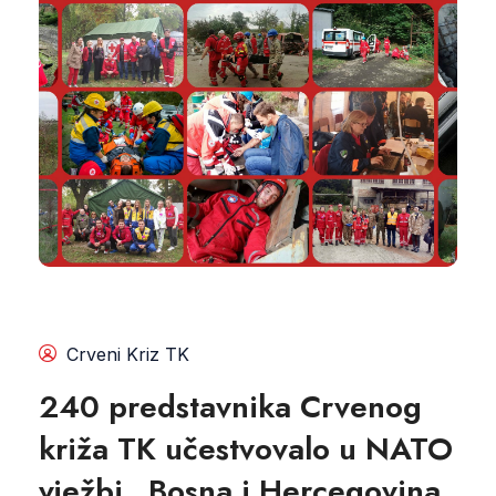
Crveni Kriz TK
240 predstavnika Crvenog
križa TK učestvovalo u NATO
vježbi „Bosna i Hercegovina