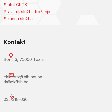
Statut CKTK
Pravilnik službe traženja
Stručna služba
Kontakt
Borić 3, 75000 Tuzla
ckkanttz@bih.net.ba
tk@ckfbih.ba
035/318-630