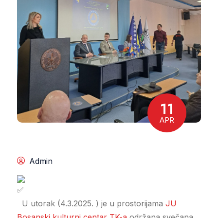
11
APR
Admin
U utorak (4.3.2025. ) je u prostorijama
JU
Bosanski kulturni centar TK-a
održana svečana