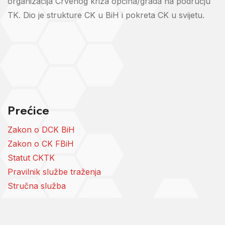
organizacija Crvenog križa općina/grada na području
TK. Dio je strukture CK u BiH i pokreta CK u svijetu.
Prećice
Zakon o DCK BiH
Zakon o CK FBiH
Statut CKTK
Pravilnik službe traženja
Stručna služba