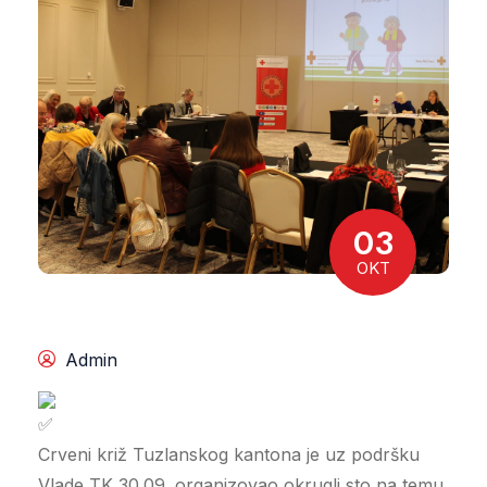
03
OKT
Admin
Crveni križ Tuzlanskog kantona je uz podršku
Vlade TK 30.09. organizovao okrugli sto na temu