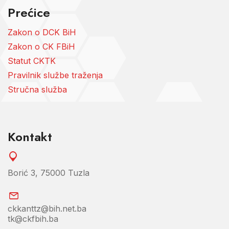
Prećice
Zakon o DCK BiH
Zakon o CK FBiH
Statut CKTK
Pravilnik službe traženja
Stručna služba
Kontakt
Borić 3, 75000 Tuzla
ckkanttz@bih.net.ba
tk@ckfbih.ba