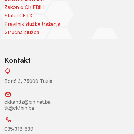
Zakon o CK FBiH
Statut CKTK
Pravilnik službe traženja
Stručna služba
Kontakt
Borić 3, 75000 Tuzla
ckkanttz@bih.net.ba
tk@ckfbih.ba
035/318-630