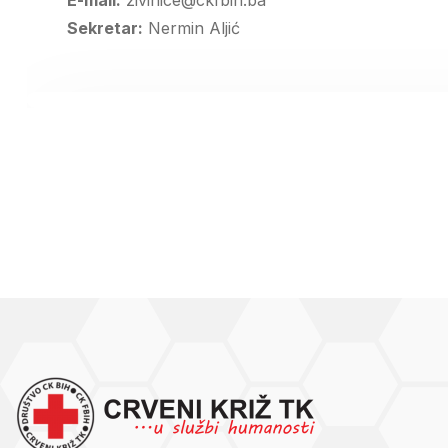
E-mail:
zivinice@ckfbih.ba
Sekretar:
Nermin Aljić