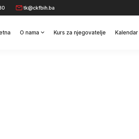
30
tk@ckfbih.ba
etna
O nama
Kurs za njegovatelje
Kalendar 